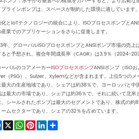
NSIポンプ：水平から垂直への構成をカバーすると、より広範
イプラインポンプは、スペースが制約した環境に適しています
動化とIoTテクノロジーの統合により、ISOプロセスポンプとA
の産業でのアプリケーションをさらに促進します。
23年、グローバルISOプロセスポンプとANSIポンプ市場の売上は
ると予想され、複合年間成長率（CAGR）は3.9％（2024-20
ローバルのコアメーカー
ISOプロセスポンプ
ANSIポンプ（ISOお
ver（PSG）、Sulzer、Xylemなどが含まれます。上位
は最大の生産地域であり、シェアは約38％で、ヨーロッパと中国
域は最大の市場であり、シェアは約36％で、それに続いて北米と
は、シールされたポンプは最大のセグメントであり、株式の約8
リームセクターであり、シェアの32％を占めています。
Facebook
X
WhatsApp
Pinterest
LinkedIn
Share