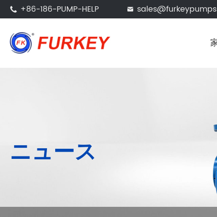
+86-186-PUMP-HELP
sales@furkeypump


ニュース