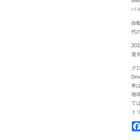
A
パ
自
代
20
達す
グ
Do
米
地
て
ト