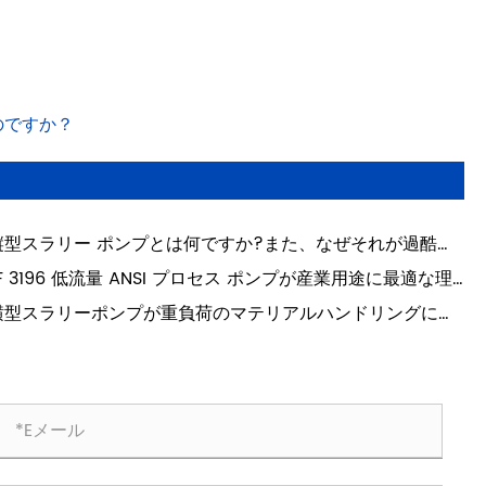
のですか？
縦型スラリー ポンプとは何ですか?また、なぜそれが過酷な
途に不可欠なのでしょうか?
F 31​​96 低流量 ANSI プロセス ポンプが産業用途に最適な理
は何ですか?
横型スラリーポンプが重負荷のマテリアルハンドリングに最
信頼できる選択肢となる理由は何ですか?