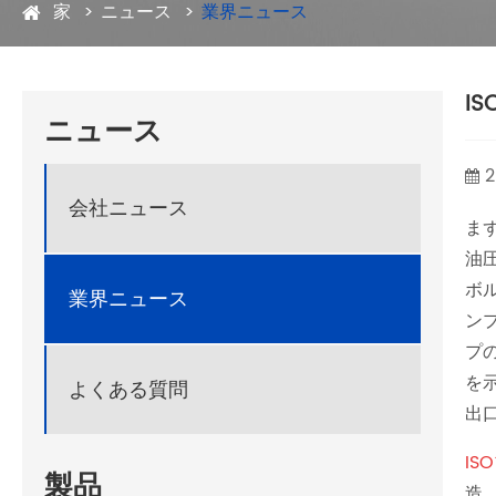
家
ニュース
業界ニュース
I
ニュース
2
会社ニュース
ま
油
ボ
業界ニュース
ン
プ
を
よくある質問
出
IS
製品
造