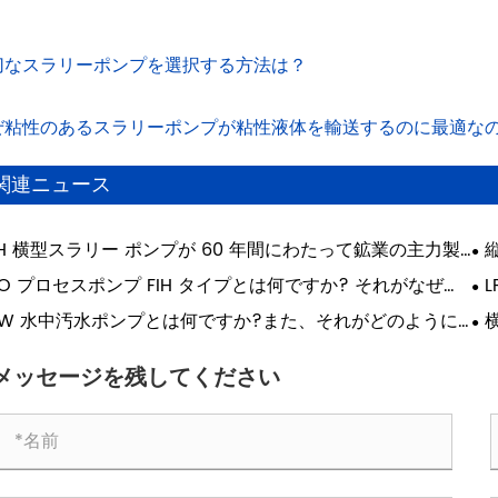
切なスラリーポンプを選択する方法は？
ぜ粘性のあるスラリーポンプが粘性液体を輸送するのに最適な
関連ニュース
H 横型スラリー ポンプが 60 年間にわたって鉱業の主力製
であり続けているのはなぜですか?
用
SO プロセスポンプ FIH タイプとは何ですか? それがなぜ重
L
ですか?
由
W 水中汚水ポンプとは何ですか?また、それがどのように
水管理を改善しますか?
も
メッセージを残してください