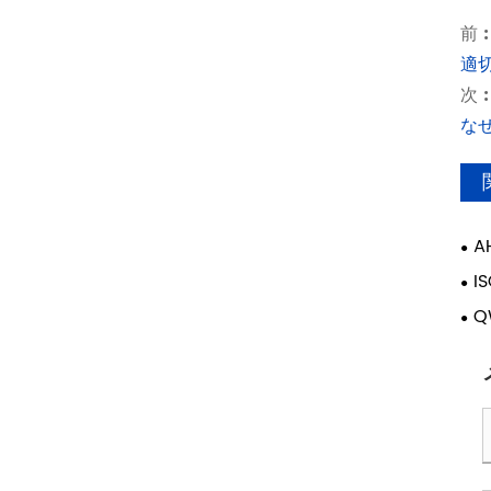
前 :
適
次 :
な
A
品
I
要
Q
廃