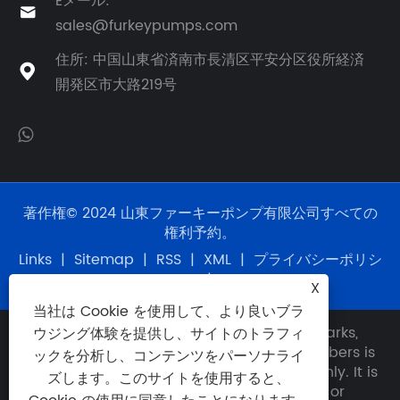
Eメール:

sales@furkeypumps.com
住所: 中国山東省済南市長清区平安分区役所経済

開発区市大路219号
著作権© 2024 山東ファーキーポンプ有限公司すべての
権利予約。
Links
|
Sitemap
|
RSS
|
XML
|
プライバシーポリシ
ー
|
X
当社は Cookie を使用して、より良いブラ
Disclaimer: Any use of OEM names, trademarks,
ウジング体験を提供し、サイトのトラフィ
model numbers, item numbers or part numbers is
ックを分析し、コンテンツをパーソナライ
for reference and identification purposes only. It is
ズします。このサイトを使用すると、
not implied that any unit or part described or