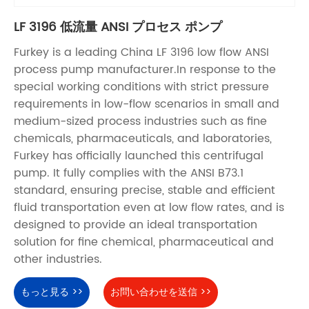
LF 31​​96 低流量 ANSI プロセス ポンプ
Furkey is a leading China LF 3196 low flow ANSI
process pump manufacturer.In response to the
special working conditions with strict pressure
requirements in low-flow scenarios in small and
medium-sized process industries such as fine
chemicals, pharmaceuticals, and laboratories,
Furkey has officially launched this centrifugal
pump. It fully complies with the ANSI B73.1
standard, ensuring precise, stable and efficient
fluid transportation even at low flow rates, and is
designed to provide an ideal transportation
solution for fine chemical, pharmaceutical and
other industries.
もっと見る >>
お問い合わせを送信 >>