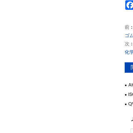
前 :
ゴ
次 :
化
A
品
I
要
Q
廃