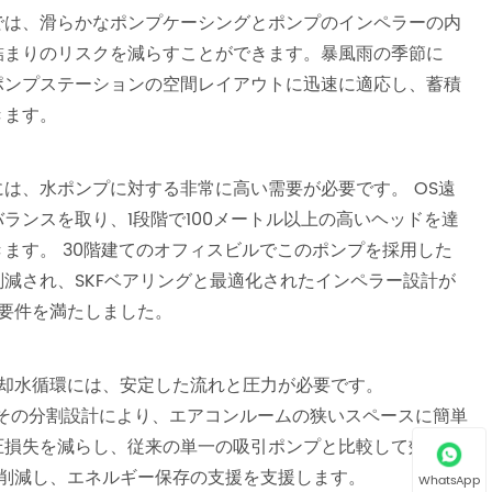
では、滑らかなポンプケーシングとポンプのインペラーの内
詰まりのリスクを減らすことができます。暴風雨の季節に
ポンプステーションの空間レイアウトに迅速に適応し、蓄積
きます。
は、水ポンプに対する非常に高い需要が必要です。 OS遠
ランスを取り、1段階で100メートル以上の高いヘッドを達
ます。 30階建てのオフィスビルでこのポンプを採用した
減され、SKFベアリングと最適化されたインペラー設計が
な要件を満たしました。
却水循環には、安定した流れと圧力が必要です。
その分割設計により、エアコンルームの狭いスペースに簡単
圧損失を減らし、従来の単一の吸引ポンプと比較して効率を
に削減し、エネルギー保存の支援を支援します。
WhatsApp