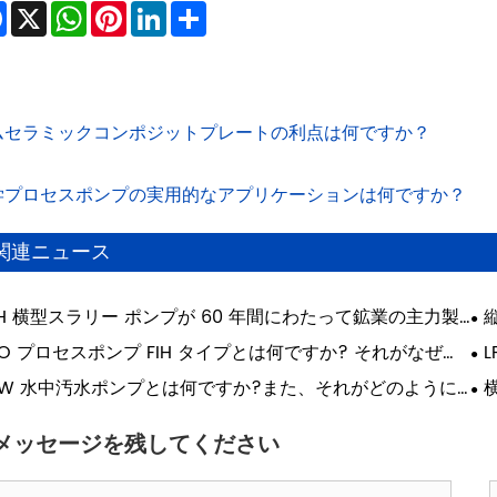
Facebook
X
WhatsApp
Pinterest
LinkedIn
Share
ムセラミックコンポジットプレートの利点は何ですか？
学プロセスポンプの実用的なアプリケーションは何ですか？
関連ニュース
H 横型スラリー ポンプが 60 年間にわたって鉱業の主力製
であり続けているのはなぜですか?
用
SO プロセスポンプ FIH タイプとは何ですか? それがなぜ重
L
ですか?
由
W 水中汚水ポンプとは何ですか?また、それがどのように
水管理を改善しますか?
も
メッセージを残してください