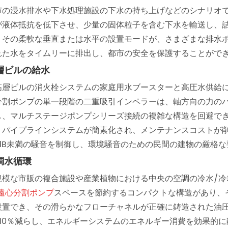
市の浸水排水や下水処理施設の下水の持ち上げなどのシナリオ
が液体抵抗を低下させ、少量の固体粒子を含む下水を輸送し、
、その柔軟な垂直または水平の設置モードが、さまざまな排水
れた水をタイムリーに排出し、都市の安全を保護することがで
層ビルの給水
高層ビルの消火栓システムの家庭用水ブースターと高圧水供給に
分割ポンプの単一段階の二重吸引インペラーは、軸方向の力のバ
し、マルチステージポンプシリーズ接続の複雑な構造を回避でき
、パイプラインシステムが簡素化され、メンテナンスコストが削
5dB未満の騒音を制御し、環境騒音のための民間の建物の厳格
調水循環
規模な市販の複合施設や産業植物における中央の空調の冷水/冷
S遠心分割ポンプ
スペースを節約するコンパクトな構造があり、
設置でき、その滑らかなフローチャネルが正確に鋳造された油
〜10％減らし、エネルギーシステムのエネルギー消費を効果的