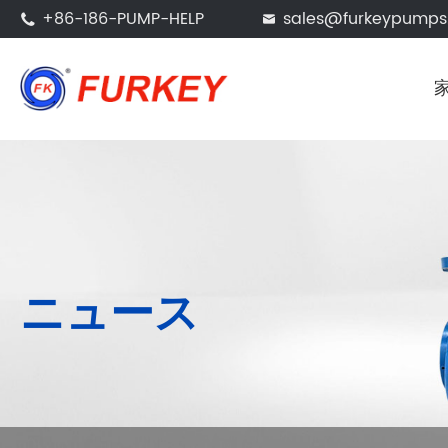
+86-186-PUMP-HELP
sales@furkeypump


ニュース