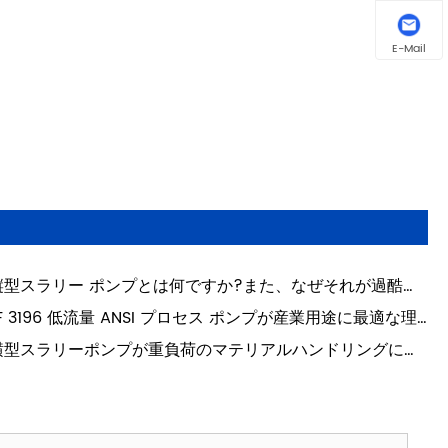
E-Mail
縦型スラリー ポンプとは何ですか?また、なぜそれが過酷な
途に不可欠なのでしょうか?
F 31​​96 低流量 ANSI プロセス ポンプが産業用途に最適な理
は何ですか?
横型スラリーポンプが重負荷のマテリアルハンドリングに最
信頼できる選択肢となる理由は何ですか?