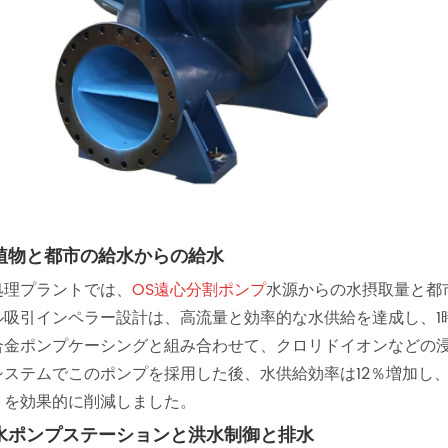
植物と都市の給水からの給水
処理プラントでは、
OS遠心分割ポンプ
水源からの水摂取量と都
ル吸引インペラー設計は、高流量と効率的な水供給を達成し、1
合金ポンプケーシングと組み合わせて、クロリドイオンなどの
システムでこのポンプを採用した後、水供給効率は12％増加し、年
トを効果的に削減しました。
水ポンプステーションと洪水制御と排水