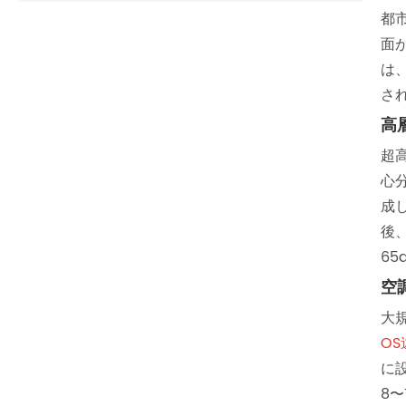
都
面
は
さ
高
超
心
成
後
6
空
大
O
に
8