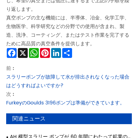
し、希望の真空または低圧に達するまで上記の手順を繰
り返します。
真空ポンプの主な機能には、半導体、冶金、化学工学、
生物医学、科学研究などの分野での使用が含まれ、製
造、洗浄、コーティング、またはテスト作業を完了する
ために高品質の真空条件を提供します。
Facebook
X
WhatsApp
Pinterest
LinkedIn
Share
前 :
スラリーポンプが故障して水が排出されなくなった場合
はどうすればよいですか?
次 :
FurkeyのGoulds 3196ポンプは準備ができています。
関連ニュース
AH 横型スラリー ポンプが 60 年間にわたって鉱業の