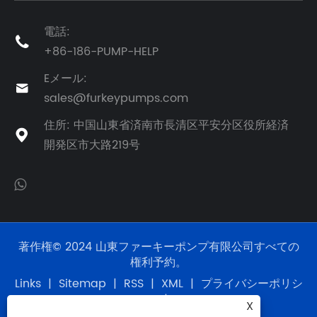
電話:

+86-186-PUMP-HELP
Eメール:

sales@furkeypumps.com
住所: 中国山東省済南市長清区平安分区役所経済

開発区市大路219号
著作権© 2024 山東ファーキーポンプ有限公司すべての
権利予約。
Links
|
Sitemap
|
RSS
|
XML
|
プライバシーポリシ
ー
|
X